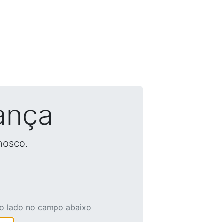
ança
nosco.
ao lado no campo abaixo