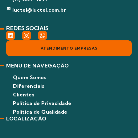
luctel@luctel.com.br
REDES SOCIAIS
L
I
W
i
n
h
n
s
a
ATENDIMENTO EMPRESAS
k
t
t
e
a
s
d
g
a
MENU DE NAVEGAÇÃO
i
r
p
n
a
p
Quem Somos
m
Diferenciais
Clientes
Política de Privacidade
Política de Qualidade
LOCALIZAÇÃO