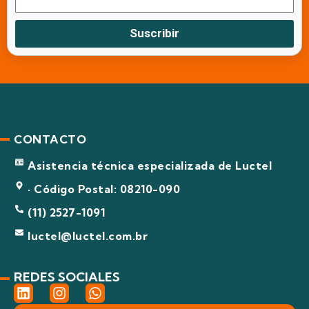
Suscribir
CONTACTO
Asistencia técnica especializada de Luctel
· Código Postal: 08210-090
(11) 2527-1091
luctel@luctel.com.br
REDES SOCIALES
L
I
W
i
n
h