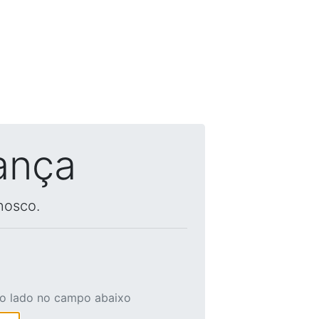
ança
nosco.
ao lado no campo abaixo